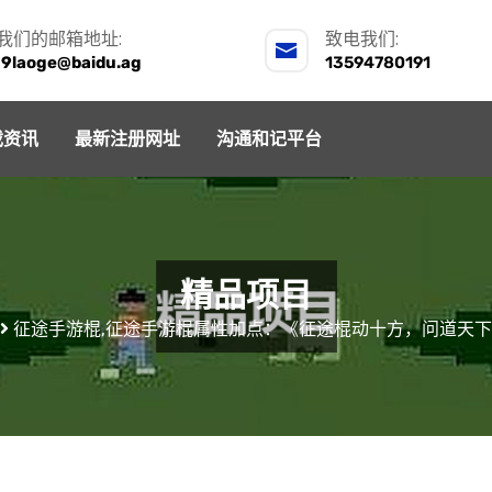
我们的邮箱地址:
致电我们:
j9laoge@baidu.ag
13594780191
戏资讯
最新注册网址
沟通和记平台
精品项目
征途手游棍,征途手游棍属性加点：《征途棍动十方，问道天