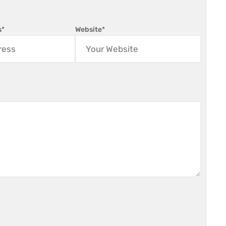
s
*
Website
*