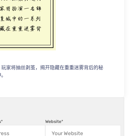
。玩家将抽丝剥茧，揭开隐藏在重重迷雾背后的秘
坤。
s
*
Website
*