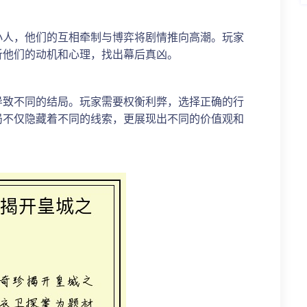
小人，他们的互相牵制与博弈将剧情推向高潮。玩家
析他们的动机和心理，找出幕后真凶。
导致不同的结局。玩家需要权衡利弊，选择正确的行
局不仅隐藏着不同的线索，更展现出不同的价值观和