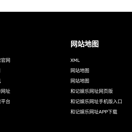
网站地图
记官网
XML
目
网站地图
讯
网站地图
册网址
和记娱乐网址网页版
记平台
和记娱乐网址手机版入口
和记娱乐网址APP下载