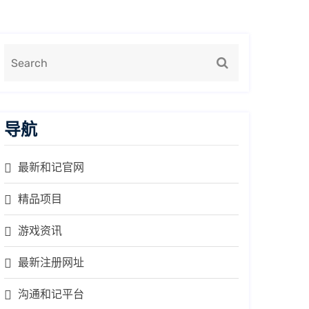
导航
最新和记官网
精品项目
游戏资讯
最新注册网址
沟通和记平台