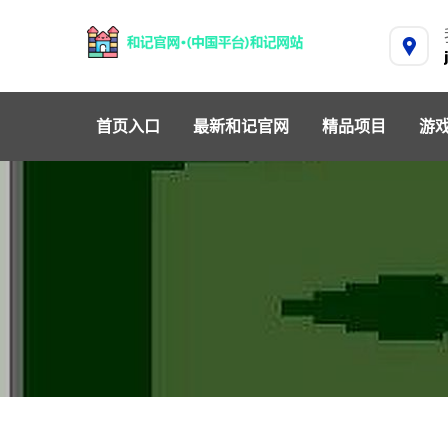
首页入口
最新和记官网
精品项目
游