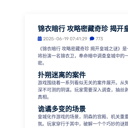
锦衣暗行 攻略密藏奇珍 揭开
2025-06-19 07:41:29
773
《锦衣暗行 攻略密藏奇珍 揭开皇城之谜》
将扮演一名锦衣卫，奉命暗中调查皇城中的
密。
扑朔迷离的案件
游戏围绕着一系列看似无关的案件展开。从
深不可测的阴谋。玩家需要深入调查，抽丝
真相。
诡谲多变的场景
皇城化作游戏的场景，阴森的宫殿、机关重
氛。玩家穿行于其中，破解一个个巧妙的谜